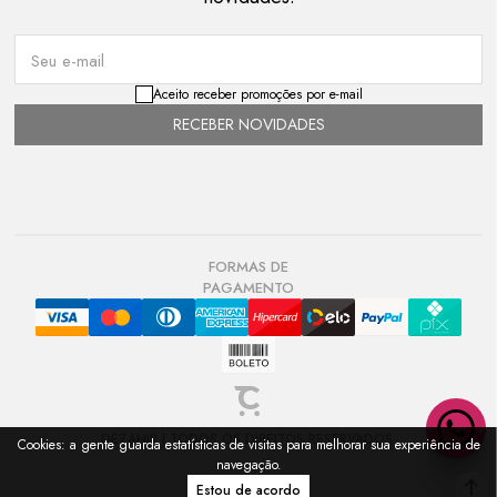
Seu e-mail
Aceito receber promoções por e-mail
RECEBER NOVIDADES
FORMAS DE
PAGAMENTO
DEZAHIR | TODOS OS DIREITOS RESERVADOS.
Cookies: a gente guarda estatísticas de visitas para melhorar sua experiência de
navegação.
Estou de acordo