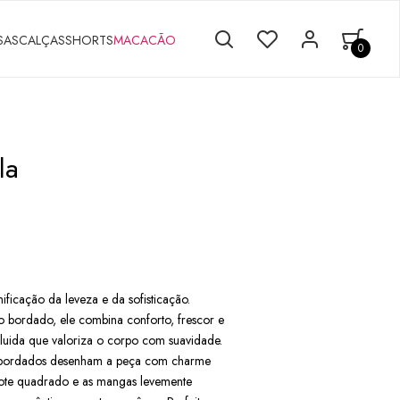
SAS
CALÇAS
SHORTS
MACACÃO
0
la
ificação da leveza e da sofisticação.
bordado, ele combina conforto, frescor e
fluida que valoriza o corpo com suavidade.
s bordados desenham a peça com charme
ote quadrado e as mangas levemente