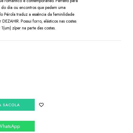
ue romântico e contemporâneo. Perfeito para
uz do dia ou encontros que pedem uma
o Pérola traduz a essência da feminilidade
r DEZAHIR. Possui forro, elásticos nas costas
1(um) zíper na parte das costas.
A SACOLA
 WhatsApp