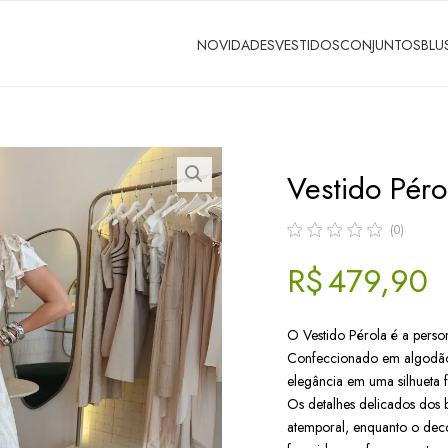
NOVIDADES
VESTIDOS
CONJUNTOS
BLU
Vestido Péro
(0)
R$ 479,90
O Vestido Pérola é a person
Confeccionado em algodão 
elegância em uma silhueta 
Os detalhes delicados do
atemporal, enquanto o dec