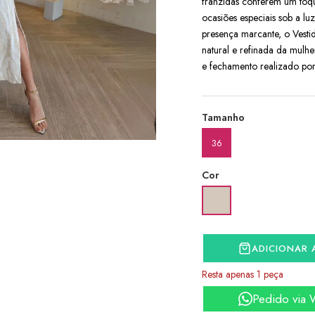
franzidas conferem um toq
ocasiões especiais sob a l
presença marcante, o Vestid
natural e refinada da mulhe
e fechamento realizado por 
Tamanho
36
Cor
ADICIONAR 
Resta apenas 1 peça
Pedido via